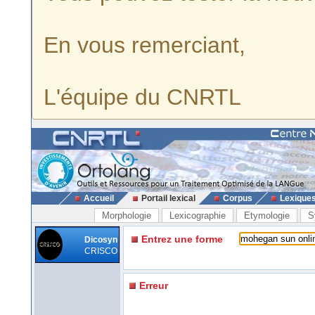
En vous remerciant,
L'équipe du CNRTL
Accueil
Portail lexical
Corpus
Lexique
Morphologie
Lexicographie
Etymologie
S
Entrez une forme
Dicosyn
CRISCO
Erreur