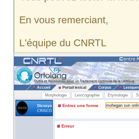
En vous remerciant,
L'équipe du CNRTL
Accueil
Portail lexical
Corpus
Lexique
Morphologie
Lexicographie
Etymologie
S
Entrez une forme
Dicosyn
CRISCO
Erreur