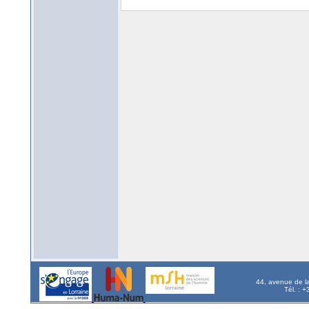
44, avenue de l
Tél. : 