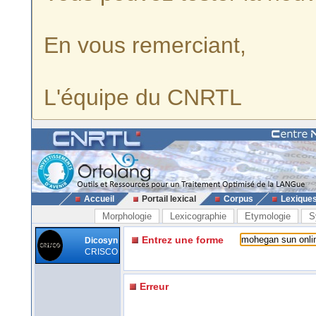
En vous remerciant,
L'équipe du CNRTL
Accueil
Portail lexical
Corpus
Lexique
Morphologie
Lexicographie
Etymologie
S
Entrez une forme
Dicosyn
CRISCO
Erreur