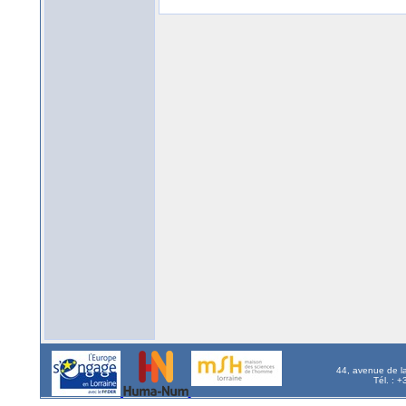
44, avenue de l
Tél. : 