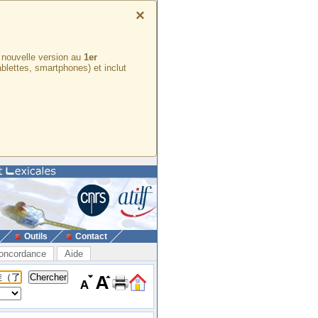
×
e nouvelle version au
1er
ablettes, smartphones) et inclut
Outils
Contact
oncordance
Aide