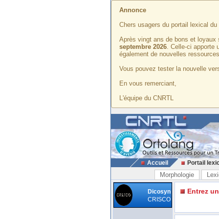
Annonce
Chers usagers du portail lexical d
Après vingt ans de bons et loyaux 
septembre 2026
. Celle-ci apporte
également de nouvelles ressources
Vous pouvez tester la nouvelle vers
En vous remerciant,
L'équipe du CNRTL
Accueil
Portail lexi
Morphologie
Lexi
Entrez u
Dicosyn
CRISCO