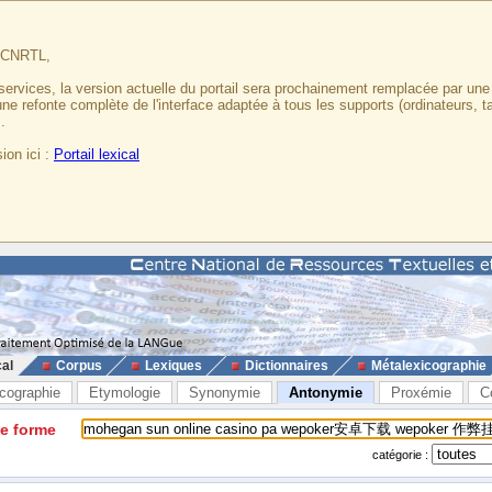
u CNRTL,
services, la version actuelle du portail sera prochainement remplacée par un
 une refonte complète de l'interface adaptée à tous les supports (ordinateurs, t
.
ion ici :
Portail lexical
cal
Corpus
Lexiques
Dictionnaires
Métalexicographie
cographie
Etymologie
Synonymie
Antonymie
Proxémie
C
ne forme
catégorie :