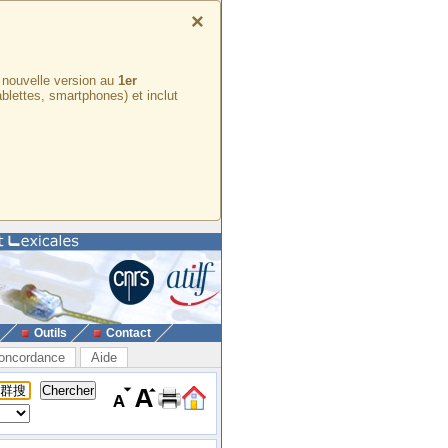
×
e nouvelle version au
1er
ablettes, smartphones) et inclut
Outils
Contact
oncordance
Aide