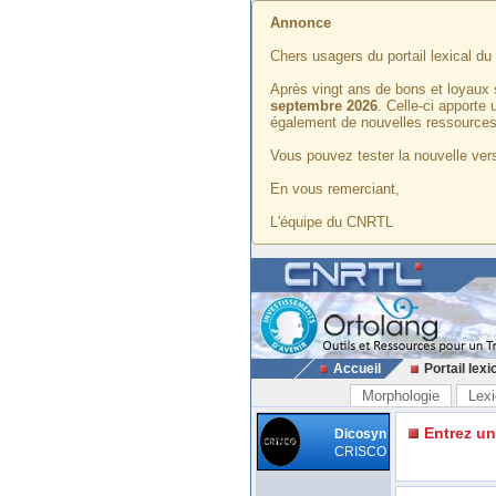
Annonce
Chers usagers du portail lexical d
Après vingt ans de bons et loyaux 
septembre 2026
. Celle-ci apporte
également de nouvelles ressources
Vous pouvez tester la nouvelle vers
En vous remerciant,
L'équipe du CNRTL
Accueil
Portail lexi
Morphologie
Lexi
Entrez u
Dicosyn
CRISCO