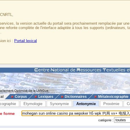
u CNRTL,
services, la version actuelle du portail sera prochainement remplacée par un
 une refonte complète de l'interface adaptée à tous les supports (ordinateurs, t
.
ion ici :
Portail lexical
cal
Corpus
Lexiques
Dictionnaires
Métalexicographie
cographie
Etymologie
Synonymie
Antonymie
Proxémie
C
ne forme
catégorie :