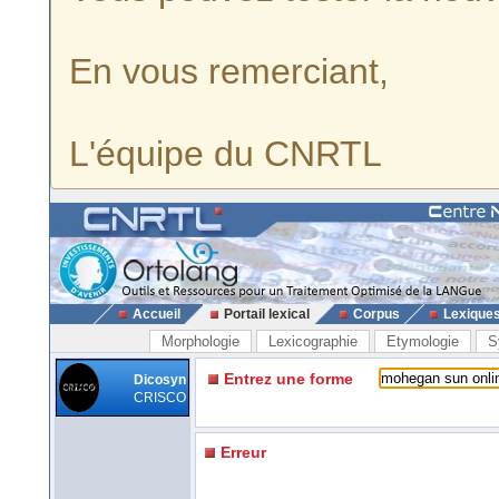
En vous remerciant,
L'équipe du CNRTL
Accueil
Portail lexical
Corpus
Lexique
Morphologie
Lexicographie
Etymologie
S
Entrez une forme
Dicosyn
CRISCO
Erreur