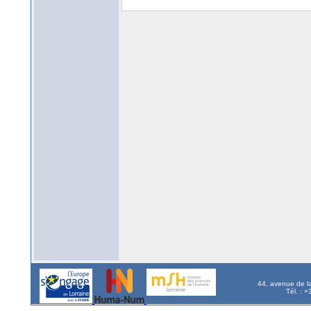
44, avenue de l
Tél. : 