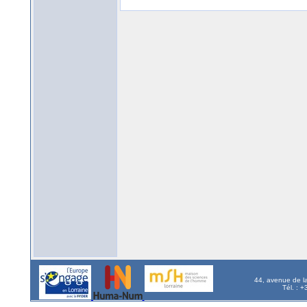
44, avenue de l
Tél. : 