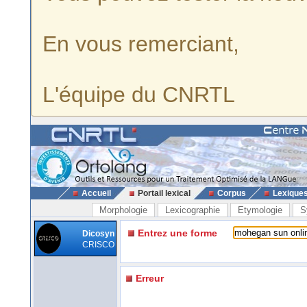
En vous remerciant,
L'équipe du CNRTL
Accueil
Portail lexical
Corpus
Lexique
Morphologie
Lexicographie
Etymologie
S
Entrez une forme
Dicosyn
CRISCO
Erreur