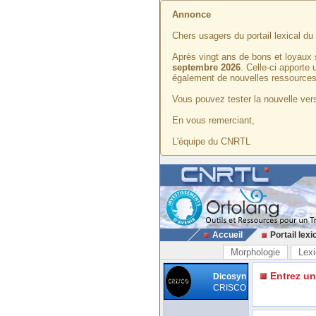
Annonce
Chers usagers du portail lexical d
Après vingt ans de bons et loyaux 
septembre 2026
. Celle-ci apporte
également de nouvelles ressources
Vous pouvez tester la nouvelle vers
En vous remerciant,
L'équipe du CNRTL
Accueil
Portail lexi
Morphologie
Lexi
Entrez u
Dicosyn
CRISCO