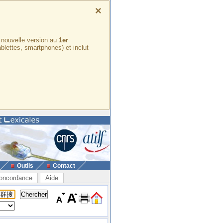
×
e nouvelle version au
1er
ablettes, smartphones) et inclut
Outils
Contact
oncordance
Aide