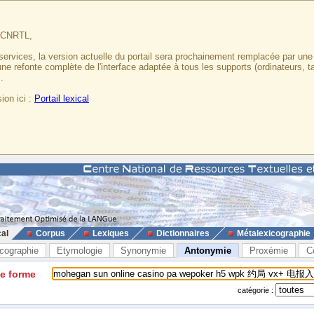
u CNRTL,
services, la version actuelle du portail sera prochainement remplacée par un
 une refonte complète de l'interface adaptée à tous les supports (ordinateurs, t
.
ion ici :
Portail lexical
cal
Corpus
Lexiques
Dictionnaires
Métalexicographie
cographie
Etymologie
Synonymie
Antonymie
Proxémie
C
ne forme
catégorie :