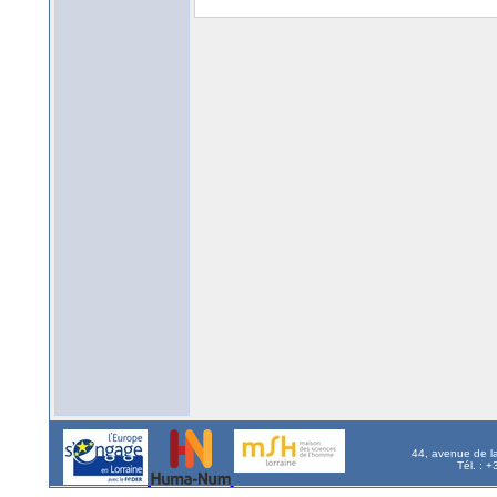
44, avenue de l
Tél. : 