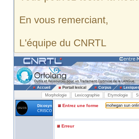
En vous remerciant,
L'équipe du CNRTL
Accueil
Portail lexical
Corpus
Lexique
Morphologie
Lexicographie
Etymologie
S
Entrez une forme
Dicosyn
CRISCO
Erreur