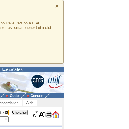
×
e nouvelle version au
1er
ablettes, smartphones) et inclut
Outils
Contact
oncordance
Aide