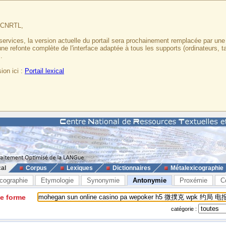
u CNRTL,
services, la version actuelle du portail sera prochainement remplacée par un
 une refonte complète de l'interface adaptée à tous les supports (ordinateurs, t
.
ion ici :
Portail lexical
cal
Corpus
Lexiques
Dictionnaires
Métalexicographie
cographie
Etymologie
Synonymie
Antonymie
Proxémie
C
ne forme
catégorie :