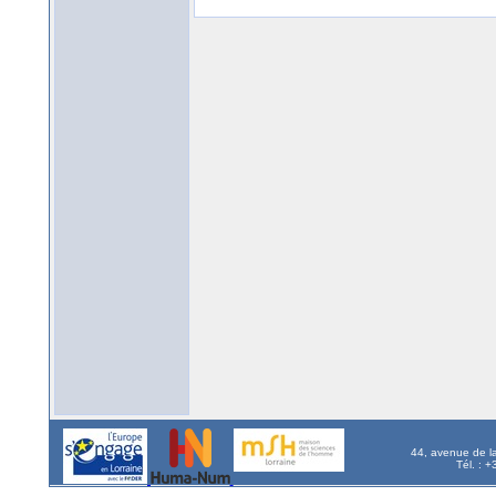
44, avenue de l
Tél. : 