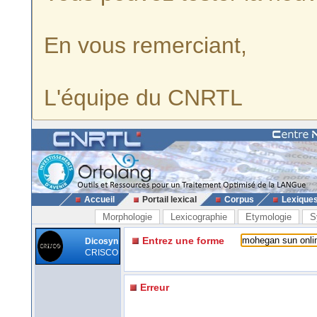
En vous remerciant,
L'équipe du CNRTL
Accueil
Portail lexical
Corpus
Lexique
Morphologie
Lexicographie
Etymologie
S
Entrez une forme
Dicosyn
CRISCO
Erreur