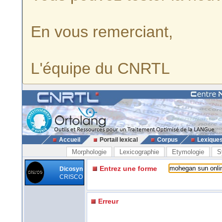
En vous remerciant,
L'équipe du CNRTL
Accueil
Portail lexical
Corpus
Lexique
Morphologie
Lexicographie
Etymologie
S
Entrez une forme
Dicosyn
CRISCO
Erreur