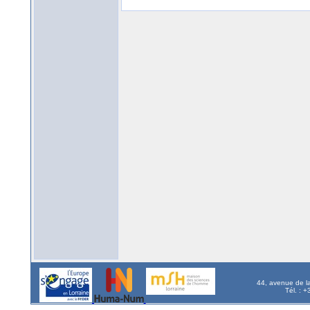
44, avenue de l
Tél. : 