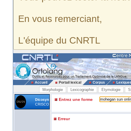
En vous remerciant,
L'équipe du CNRTL
Accueil
Portail lexical
Corpus
Lexique
Morphologie
Lexicographie
Etymologie
S
Entrez une forme
Dicosyn
CRISCO
Erreur