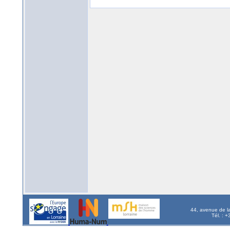
44, avenue de l
Tél. : 