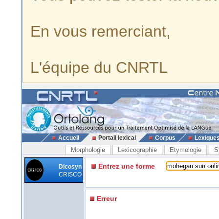
En vous remerciant,
L'équipe du CNRTL
Accueil
Portail lexical
Corpus
Lexique
Morphologie
Lexicographie
Etymologie
S
Entrez une forme
Dicosyn
CRISCO
Erreur