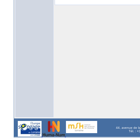
44, avenue de l
Tél. : 