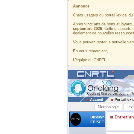
Annonce
Chers usagers du portail lexical d
Après vingt ans de bons et loyaux 
septembre 2026
. Celle-ci apporte
également de nouvelles ressources
Vous pouvez tester la nouvelle vers
En vous remerciant,
L'équipe du CNRTL
Accueil
Portail lexi
Morphologie
Lexi
Entrez u
Dicosyn
CRISCO