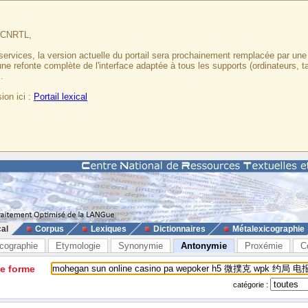
u CNRTL,
services, la version actuelle du portail sera prochainement remplacée par un
 une refonte complète de l'interface adaptée à tous les supports (ordinateurs, t
.
ion ici :
Portail lexical
cal
Corpus
Lexiques
Dictionnaires
Métalexicographie
cographie
Etymologie
Synonymie
Antonymie
Proxémie
C
ne forme
catégorie :