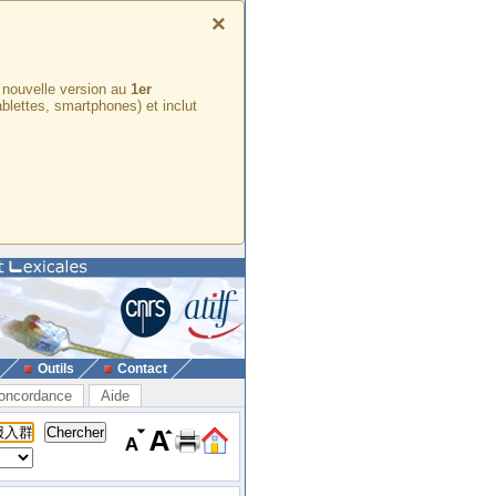
×
e nouvelle version au
1er
ablettes, smartphones) et inclut
Outils
Contact
oncordance
Aide