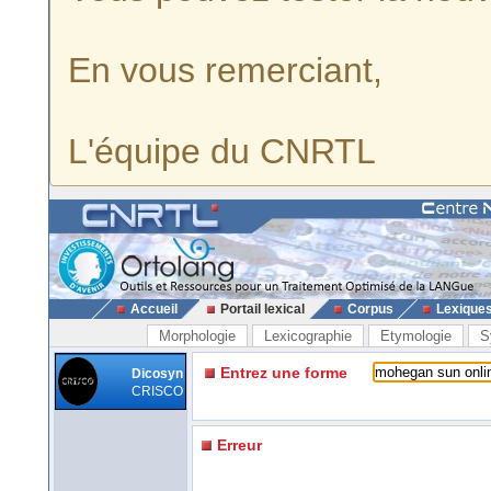
En vous remerciant,
L'équipe du CNRTL
Accueil
Portail lexical
Corpus
Lexique
Morphologie
Lexicographie
Etymologie
S
Entrez une forme
Dicosyn
CRISCO
Erreur