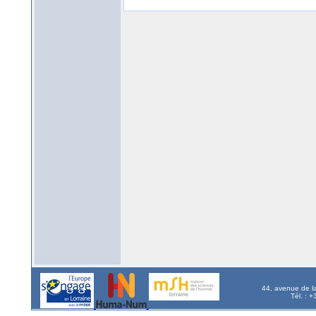
44, avenue de l
Tél. : 