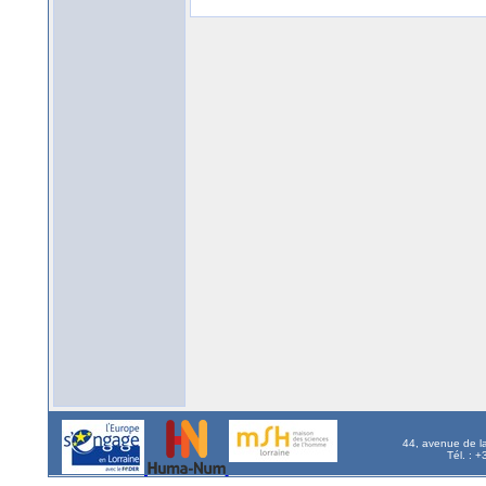
44, avenue de l
Tél. : 