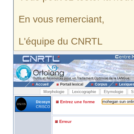
En vous remerciant,
L'équipe du CNRTL
Accueil
Portail lexical
Corpus
Lexique
Morphologie
Lexicographie
Etymologie
S
Entrez une forme
Dicosyn
CRISCO
Erreur