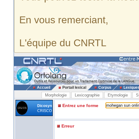
En vous remerciant,
L'équipe du CNRTL
Accueil
Portail lexical
Corpus
Lexique
Morphologie
Lexicographie
Etymologie
S
Entrez une forme
Dicosyn
CRISCO
Erreur