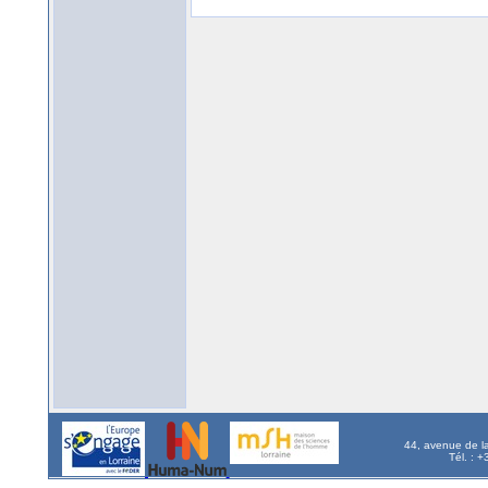
44, avenue de l
Tél. : 