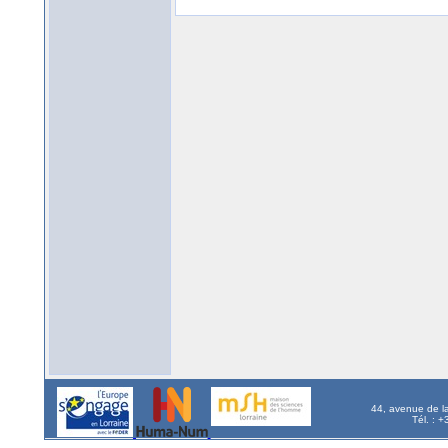
44, avenue de l
Tél. : 