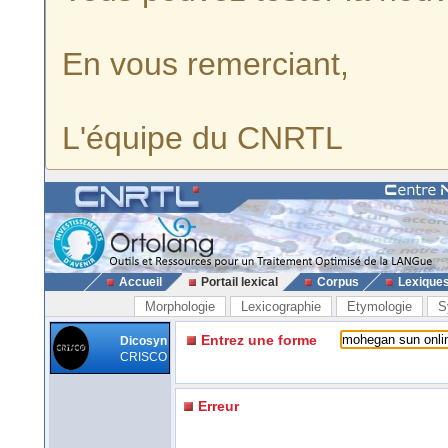
En vous remerciant,
L'équipe du CNRTL
Accueil
Portail lexical
Corpus
Lexique
Morphologie
Lexicographie
Etymologie
S
Entrez une forme
Dicosyn
CRISCO
Erreur