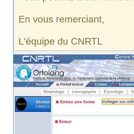
En vous remerciant,
L'équipe du CNRTL
Accueil
Portail lexical
Corpus
Lexique
Morphologie
Lexicographie
Etymologie
S
Entrez une forme
Dicosyn
CRISCO
Erreur