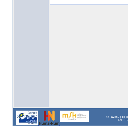
44, avenue de l
Tél. : 