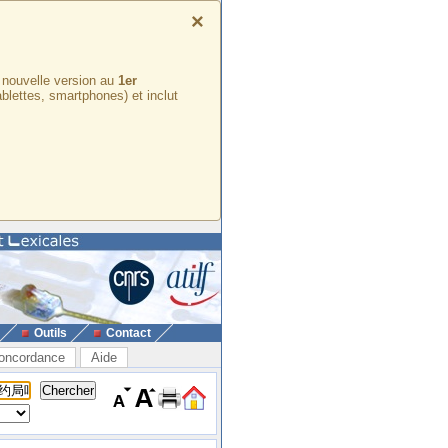
×
e nouvelle version au
1er
ablettes, smartphones) et inclut
Outils
Contact
oncordance
Aide