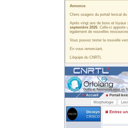
Annonce
Chers usagers du portail lexical d
Après vingt ans de bons et loyaux 
septembre 2026
. Celle-ci apporte
également de nouvelles ressources
Vous pouvez tester la nouvelle vers
En vous remerciant,
L'équipe du CNRTL
Accueil
Portail lexi
Morphologie
Lexi
Entrez u
Dicosyn
CRISCO