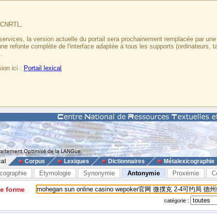
u CNRTL,
services, la version actuelle du portail sera prochainement remplacée par un
 une refonte complète de l'interface adaptée à tous les supports (ordinateurs, t
.
ion ici :
Portail lexical
cal
Corpus
Lexiques
Dictionnaires
Métalexicographie
cographie
Etymologie
Synonymie
Antonymie
Proxémie
C
ne forme
catégorie :