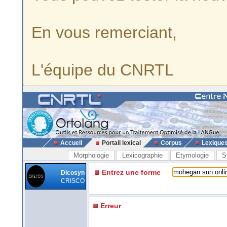
En vous remerciant,
L'équipe du CNRTL
Accueil
Portail lexical
Corpus
Lexique
Morphologie
Lexicographie
Etymologie
S
Entrez une forme
Dicosyn
CRISCO
Erreur