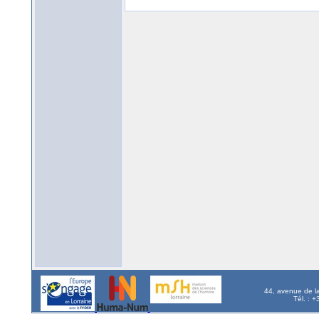
44, avenue de l
Tél. : 