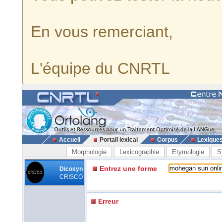
En vous remerciant,
L'équipe du CNRTL
Accueil
Portail lexical
Corpus
Lexique
Morphologie
Lexicographie
Etymologie
S
Entrez une forme
Dicosyn
CRISCO
Erreur