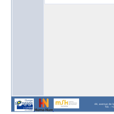
44, avenue de l
Tél. : 