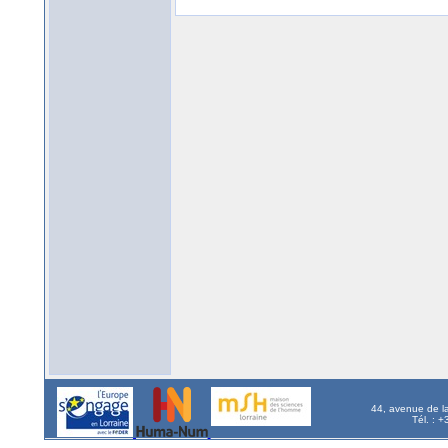
44, avenue de l
Tél. : 