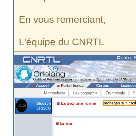
En vous remerciant,
L'équipe du CNRTL
Accueil
Portail lexical
Corpus
Lexique
Morphologie
Lexicographie
Etymologie
S
Entrez une forme
Dicosyn
CRISCO
Erreur