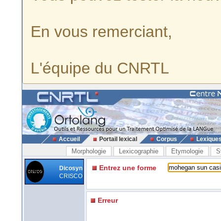
En vous remerciant,
L'équipe du CNRTL
Accueil
Portail lexical
Corpus
Lexique
Morphologie
Lexicographie
Etymologie
S
Entrez une forme
Dicosyn
CRISCO
Erreur