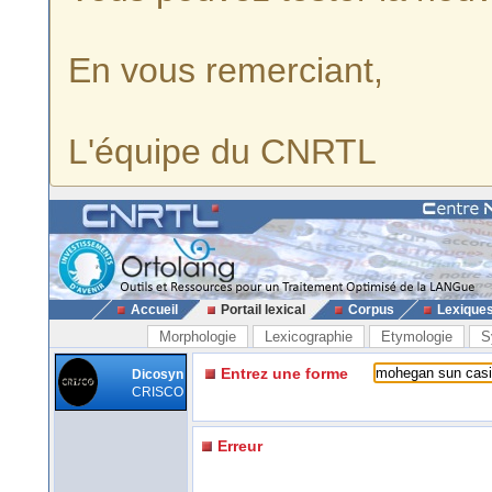
En vous remerciant,
L'équipe du CNRTL
Accueil
Portail lexical
Corpus
Lexique
Morphologie
Lexicographie
Etymologie
S
Entrez une forme
Dicosyn
CRISCO
Erreur