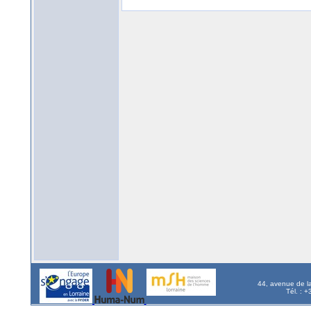
44, avenue de l
Tél. : 