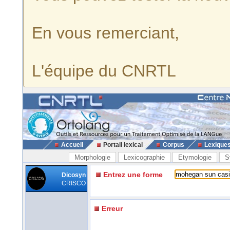
En vous remerciant,
L'équipe du CNRTL
Accueil
Portail lexical
Corpus
Lexique
Morphologie
Lexicographie
Etymologie
S
Entrez une forme
Dicosyn
CRISCO
Erreur