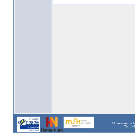
44, avenue de l
Tél. : 