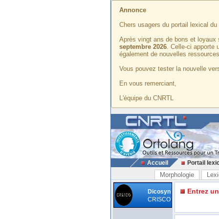
Annonce
Chers usagers du portail lexical d
Après vingt ans de bons et loyaux 
septembre 2026
. Celle-ci apporte
également de nouvelles ressources
Vous pouvez tester la nouvelle vers
En vous remerciant,
L'équipe du CNRTL
Accueil
Portail lexi
Morphologie
Lexi
Entrez u
Dicosyn
CRISCO