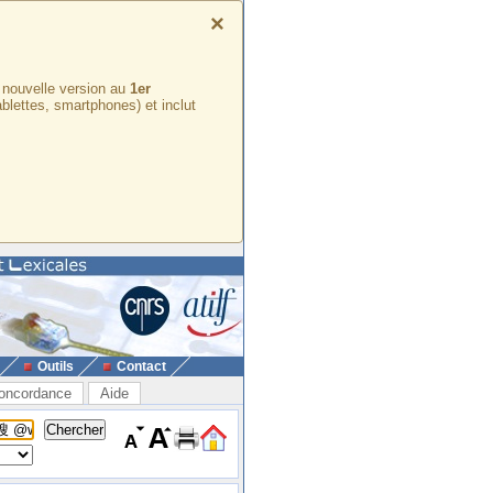
×
e nouvelle version au
1er
ablettes, smartphones) et inclut
Outils
Contact
oncordance
Aide