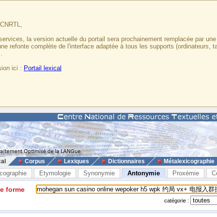
u CNRTL,
services, la version actuelle du portail sera prochainement remplacée par un
 une refonte complète de l'interface adaptée à tous les supports (ordinateurs, t
.
ion ici :
Portail lexical
cal
Corpus
Lexiques
Dictionnaires
Métalexicographie
cographie
Etymologie
Synonymie
Antonymie
Proxémie
C
ne forme
catégorie :