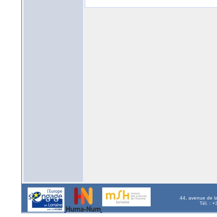
44, avenue de l
Tél. : 