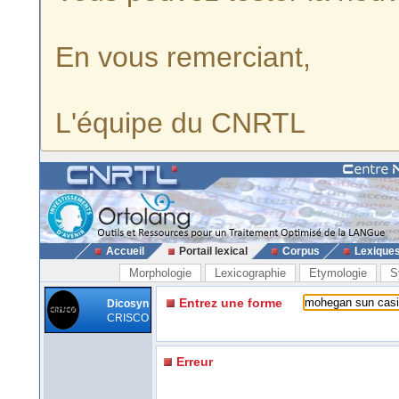
En vous remerciant,
L'équipe du CNRTL
Accueil
Portail lexical
Corpus
Lexique
Morphologie
Lexicographie
Etymologie
S
Entrez une forme
Dicosyn
CRISCO
Erreur