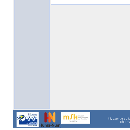
44, avenue de l
Tél. : 