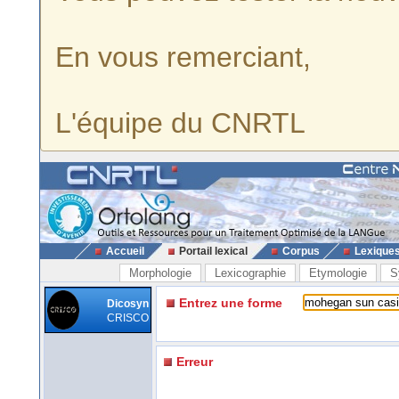
En vous remerciant,
L'équipe du CNRTL
Accueil
Portail lexical
Corpus
Lexique
Morphologie
Lexicographie
Etymologie
S
Entrez une forme
Dicosyn
CRISCO
Erreur