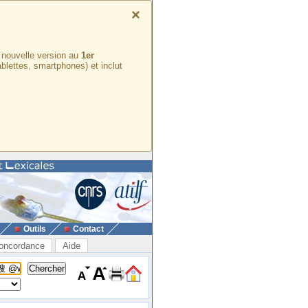
×
e nouvelle version au
1er
ablettes, smartphones) et inclut
Outils
Contact
oncordance
Aide