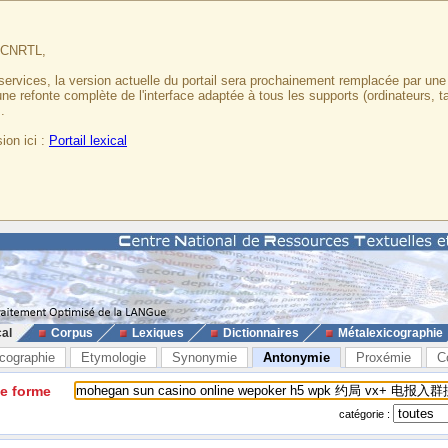
u CNRTL,
services, la version actuelle du portail sera prochainement remplacée par un
 une refonte complète de l'interface adaptée à tous les supports (ordinateurs, t
.
ion ici :
Portail lexical
cal
Corpus
Lexiques
Dictionnaires
Métalexicographie
cographie
Etymologie
Synonymie
Antonymie
Proxémie
C
ne forme
catégorie :