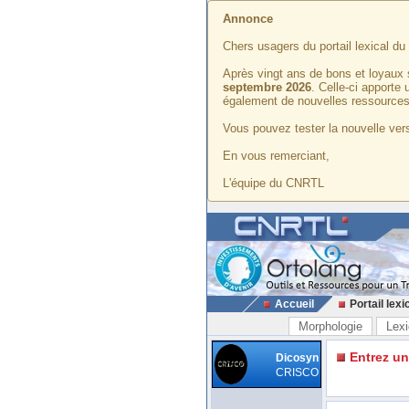
Annonce
Chers usagers du portail lexical d
Après vingt ans de bons et loyaux 
septembre 2026
. Celle-ci apporte
également de nouvelles ressources
Vous pouvez tester la nouvelle vers
En vous remerciant,
L'équipe du CNRTL
Accueil
Portail lexi
Morphologie
Lexi
Entrez u
Dicosyn
CRISCO