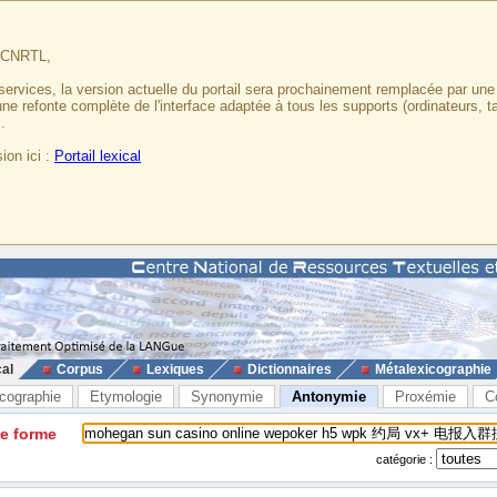
u CNRTL,
services, la version actuelle du portail sera prochainement remplacée par un
 une refonte complète de l'interface adaptée à tous les supports (ordinateurs, t
.
ion ici :
Portail lexical
cal
Corpus
Lexiques
Dictionnaires
Métalexicographie
cographie
Etymologie
Synonymie
Antonymie
Proxémie
C
ne forme
catégorie :