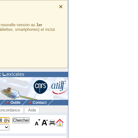
×
e nouvelle version au
1er
ablettes, smartphones) et inclut
Outils
Contact
oncordance
Aide