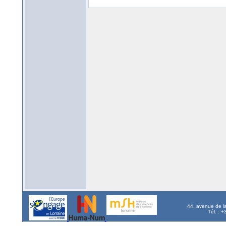
44, avenue de l
Tél. : 