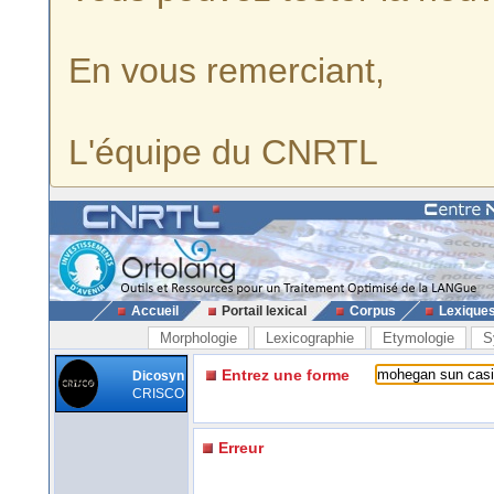
En vous remerciant,
L'équipe du CNRTL
Accueil
Portail lexical
Corpus
Lexique
Morphologie
Lexicographie
Etymologie
S
Entrez une forme
Dicosyn
CRISCO
Erreur