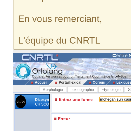
En vous remerciant,
L'équipe du CNRTL
Accueil
Portail lexical
Corpus
Lexique
Morphologie
Lexicographie
Etymologie
S
Entrez une forme
Dicosyn
CRISCO
Erreur