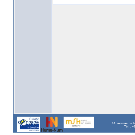
44, avenue de l
Tél. : 