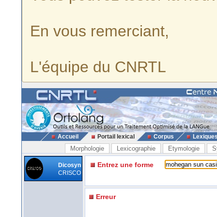
En vous remerciant,
L'équipe du CNRTL
Accueil
Portail lexical
Corpus
Lexique
Morphologie
Lexicographie
Etymologie
S
Entrez une forme
Dicosyn
CRISCO
Erreur