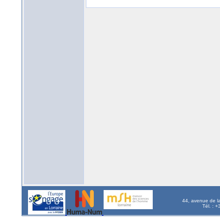
44, avenue de l
Tél. : 