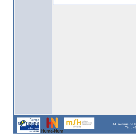
44, avenue de l
Tél. : 