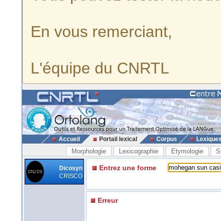
En vous remerciant,
L'équipe du CNRTL
Accueil
Portail lexical
Corpus
Lexique
Morphologie
Lexicographie
Etymologie
S
Entrez une forme
Dicosyn
CRISCO
Erreur