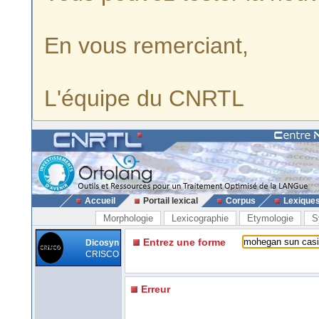
En vous remerciant,
L'équipe du CNRTL
Accueil
Portail lexical
Corpus
Lexique
Morphologie
Lexicographie
Etymologie
S
Entrez une forme
Dicosyn
CRISCO
Erreur