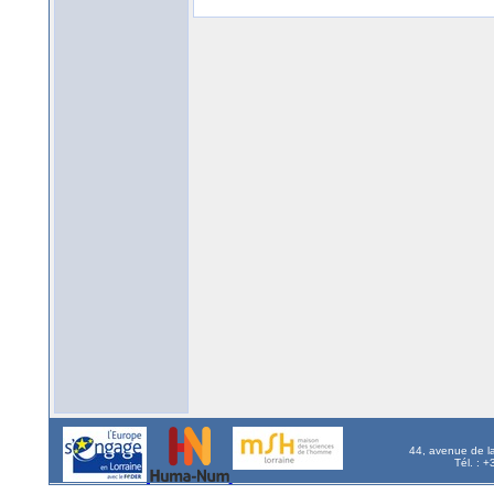
44, avenue de l
Tél. : 