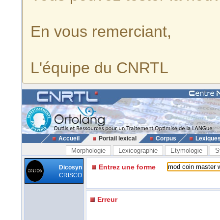
En vous remerciant,
L'équipe du CNRTL
Accueil
Portail lexical
Corpus
Lexique
Morphologie
Lexicographie
Etymologie
S
Entrez une forme
Dicosyn
CRISCO
Erreur