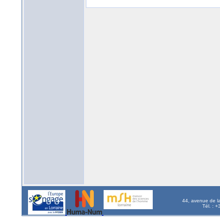
44, avenue de l
Tél. : 