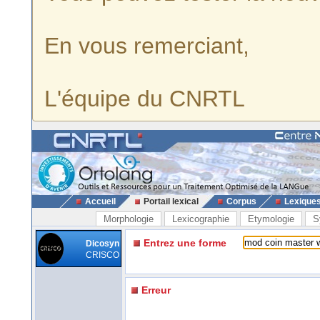
En vous remerciant,
L'équipe du CNRTL
Accueil
Portail lexical
Corpus
Lexique
Morphologie
Lexicographie
Etymologie
S
Entrez une forme
Dicosyn
CRISCO
Erreur