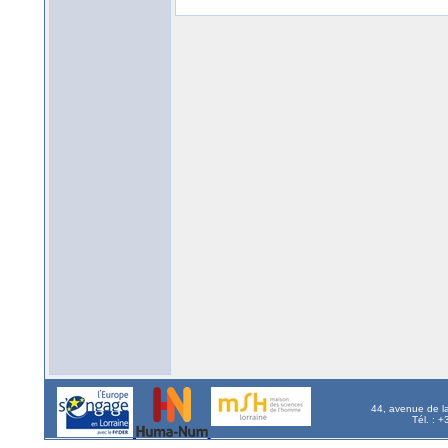
44, avenue de l
Tél. : 