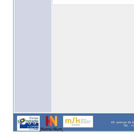
44, avenue de l
Tél. : 