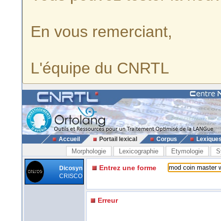
En vous remerciant,
L'équipe du CNRTL
Accueil
Portail lexical
Corpus
Lexique
Morphologie
Lexicographie
Etymologie
S
Entrez une forme
Dicosyn
CRISCO
Erreur