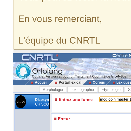
En vous remerciant,
L'équipe du CNRTL
Accueil
Portail lexical
Corpus
Lexique
Morphologie
Lexicographie
Etymologie
S
Entrez une forme
Dicosyn
CRISCO
Erreur