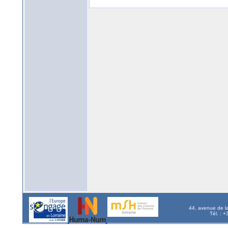
44, avenue de l
Tél. : 