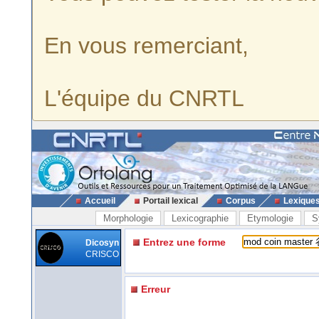
En vous remerciant,
L'équipe du CNRTL
Accueil
Portail lexical
Corpus
Lexique
Morphologie
Lexicographie
Etymologie
S
Entrez une forme
Dicosyn
CRISCO
Erreur