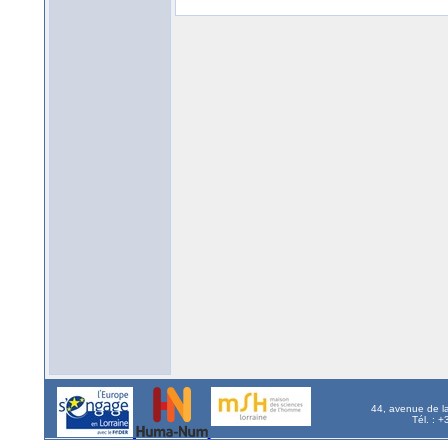
44, avenue de l
Tél. : 