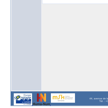
44, avenue de l
Tél. : 