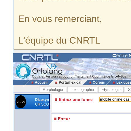
En vous remerciant,
L'équipe du CNRTL
Accueil
Portail lexical
Corpus
Lexique
Morphologie
Lexicographie
Etymologie
S
Entrez une forme
Dicosyn
CRISCO
Erreur