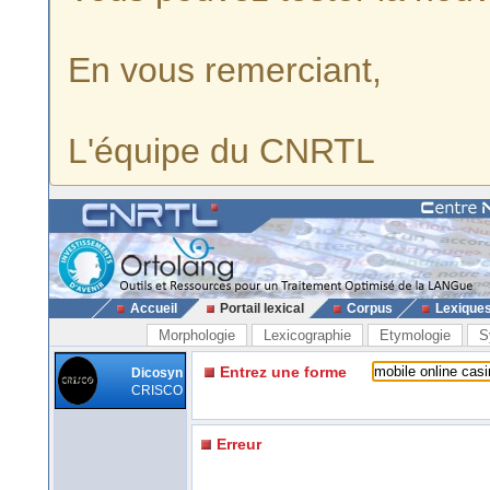
En vous remerciant,
L'équipe du CNRTL
Accueil
Portail lexical
Corpus
Lexique
Morphologie
Lexicographie
Etymologie
S
Entrez une forme
Dicosyn
CRISCO
Erreur