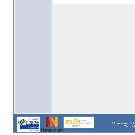
44, avenue de l
Tél. : 