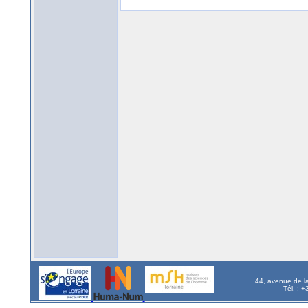
44, avenue de l
Tél. : 