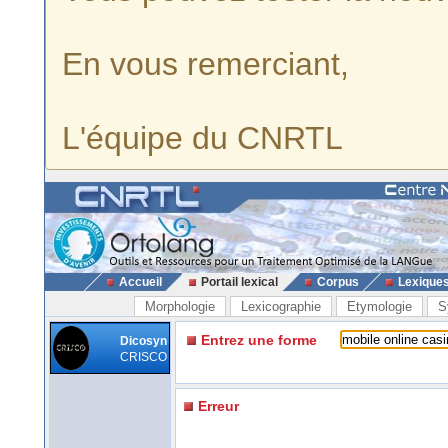
En vous remerciant,
L'équipe du CNRTL
Accueil
Portail lexical
Corpus
Lexique
Morphologie
Lexicographie
Etymologie
S
Entrez une forme
Dicosyn
CRISCO
Erreur