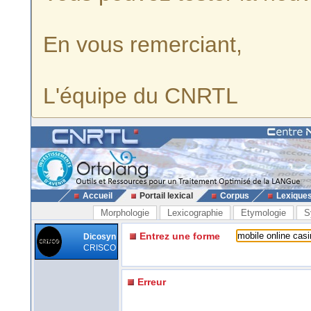
En vous remerciant,
L'équipe du CNRTL
Accueil
Portail lexical
Corpus
Lexique
Morphologie
Lexicographie
Etymologie
S
Entrez une forme
Dicosyn
CRISCO
Erreur