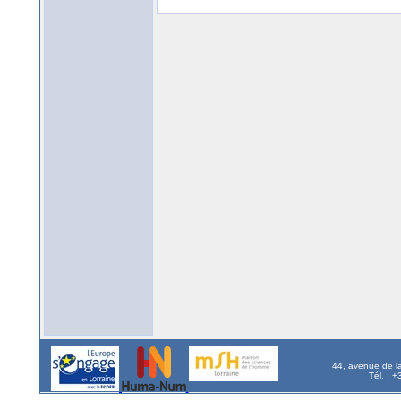
44, avenue de l
Tél. : 