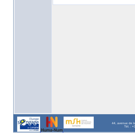
44, avenue de l
Tél. : 