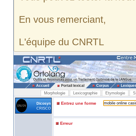
En vous remerciant,
L'équipe du CNRTL
Accueil
Portail lexical
Corpus
Lexique
Morphologie
Lexicographie
Etymologie
S
Entrez une forme
Dicosyn
CRISCO
Erreur