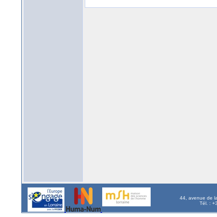
44, avenue de l
Tél. : 