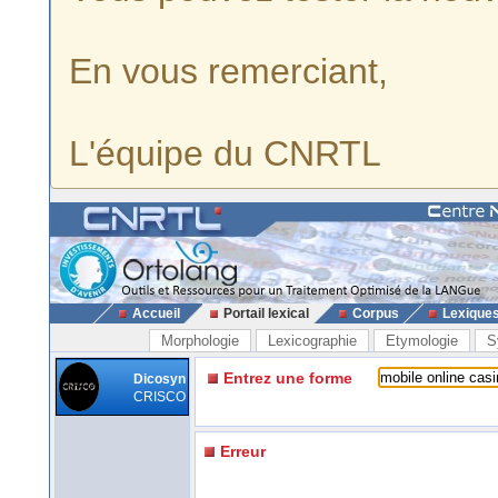
En vous remerciant,
L'équipe du CNRTL
Accueil
Portail lexical
Corpus
Lexique
Morphologie
Lexicographie
Etymologie
S
Entrez une forme
Dicosyn
CRISCO
Erreur