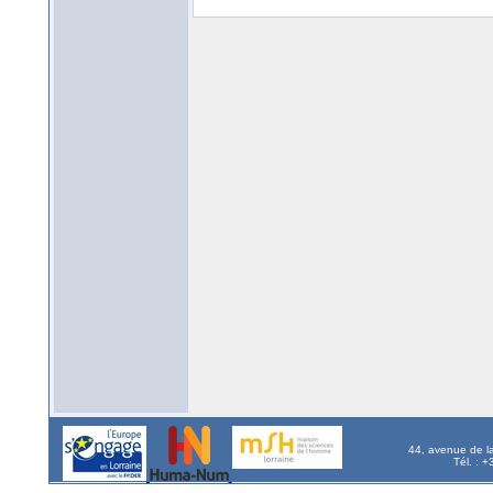
44, avenue de l
Tél. : 