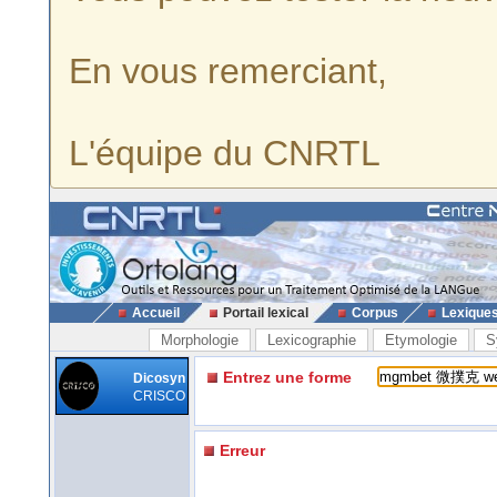
En vous remerciant,
L'équipe du CNRTL
Accueil
Portail lexical
Corpus
Lexique
Morphologie
Lexicographie
Etymologie
S
Entrez une forme
Dicosyn
CRISCO
Erreur