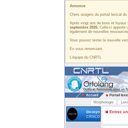
Annonce
Chers usagers du portail lexical d
Après vingt ans de bons et loyaux 
septembre 2026
. Celle-ci apporte
également de nouvelles ressources
Vous pouvez tester la nouvelle vers
En vous remerciant,
L'équipe du CNRTL
Accueil
Portail lexi
Morphologie
Lexi
Entrez u
Dicosyn
CRISCO