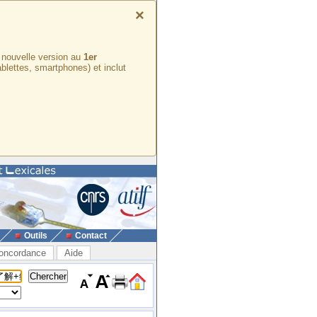
×
e nouvelle version au
1er
ablettes, smartphones) et inclut
Outils
Contact
oncordance
Aide