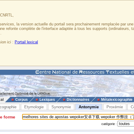
u CNRTL,
services, la version actuelle du portail sera prochainement remplacée par un
 une refonte complète de l'interface adaptée à tous les supports (ordinateurs, t
.
ion ici :
Portail lexical
cal
Corpus
Lexiques
Dictionnaires
Métalexicographie
cographie
Etymologie
Synonymie
Antonymie
Proxémie
C
ne forme
catégorie :